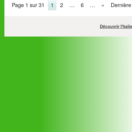
Page 1 sur 31
1
2
…
6
…
»
Dernière
Découvrir l'Ital