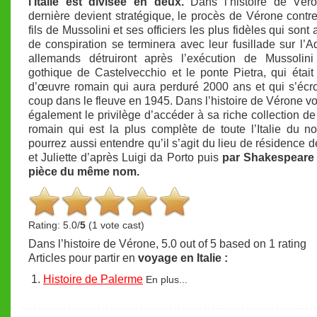
l’Italie est divisée en deux.
Dans l’histoire de Véro
dernière devient stratégique, le procès de Vérone contr
fils de Mussolini et ses officiers les plus fidèles qui son
de conspiration se terminera avec leur fusillade sur l’A
allemands détruiront après l’exécution de Mussolini
gothique de Castelvecchio et le ponte Pietra, qui était
d’œuvre romain qui aura perduré 2000 ans et qui s’écr
coup dans le fleuve en 1945. Dans l’histoire de Vérone v
également le privilège d’accéder à sa riche collection de
romain qui est la plus complète de toute l’Italie du n
pourrez aussi entendre qu’il s’agit du lieu de résidence
et Juliette d’après Luigi da Porto puis
par Shakespeare
pièce du même nom.
Rating: 5.0/
5
(1 vote cast)
Dans l’histoire de Vérone
,
5.0
out of
5
based on
1
rating
Articles pour partir en
voyage en Italie :
Histoire de Palerme
En plus...