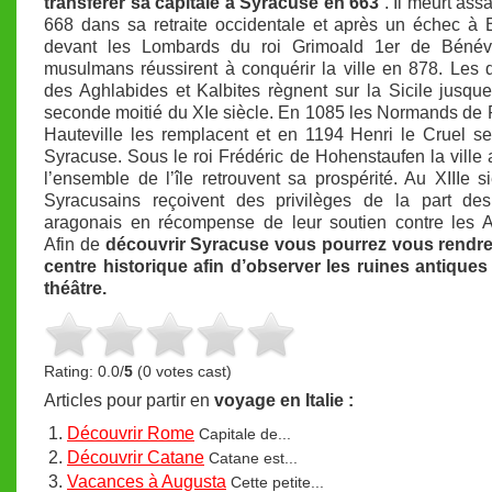
transférer sa capitale à Syracuse en 663
. Il meurt ass
668 dans sa retraite occidentale et après un échec à
devant les Lombards du roi Grimoald 1er de Bénév
musulmans réussirent à conquérir la ville en 878. Les 
des Aghlabides et Kalbites règnent sur la Sicile jusqu
seconde moitié du XIe siècle. En 1085 les Normands de
Hauteville les remplacent et en 1194 Henri le Cruel s
Syracuse. Sous le roi Frédéric de Hohenstaufen la ville 
l’ensemble de l’île retrouvent sa prospérité. Au XIIIe si
Syracusains reçoivent des privilèges de la part des
aragonais en récompense de leur soutien contre les A
Afin de
découvrir Syracuse vous pourrez vous rendre
centre historique afin d’observer les ruines antique
théâtre.
Rating: 0.0/
5
(0 votes cast)
Articles pour partir en
voyage en Italie :
Découvrir Rome
Capitale de...
Découvrir Catane
Catane est...
Vacances à Augusta
Cette petite...