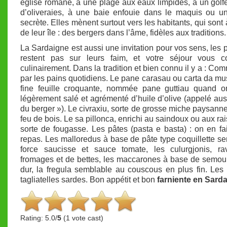
église romane, à une plage aux eaux limpides, à un golf
d’oliveraies, à une baie enfouie dans le maquis ou u
secrète. Elles mènent surtout vers les habitants, qui sont 
de leur île : des bergers dans l’âme, fidèles aux traditions.
La Sardaigne est aussi une invitation pour vos sens, les p
restent pas sur leurs faim, et votre séjour vous c
culinairement. Dans la tradition et bien connu il y a : C
par les pains quotidiens. Le pane carasau ou carta da mu
fine feuille croquante, nommée pane guttiau quand on
légèrement salé et agrémenté d’huile d’olive (appelé aus
du berger »). Le civraxiu, sorte de grosse miche paysanne
feu de bois. Le sa pillonca, enrichi au saindoux ou aux rai
sorte de fougasse. Les pâtes (pasta e basta) : on en fai
repas. Les malloredus à base de pâte type coquillette se
force saucisse et sauce tomate, les culurgjonis, rav
fromages et de bettes, les maccarones à base de semou
dur, la fregula semblable au couscous en plus fin. Les 
tagliatelles sardes. Bon appétit et bon
farniente en Sard
Rating: 5.0/
5
(1 vote cast)