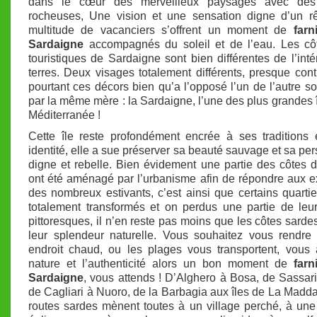
dans le cœur des merveilleux paysages avec des
rocheuses, Une vision et une sensation digne d’un r
multitude de vacanciers s’offrent un moment de
farn
Sardaigne
accompagnés du soleil et de l’eau. Les côt
touristiques de Sardaigne sont bien différentes de l’inté
terres. Deux visages totalement différents, presque contr
pourtant ces décors bien qu’a l’opposé l’un de l’autre so
par la même mère : la Sardaigne, l’une des plus grandes î
Méditerranée !
Cette île reste profondément encrée à ses traditions
identité, elle a sue préserver sa beauté sauvage et sa per
digne et rebelle. Bien évidement une partie des côtes du 
ont été aménagé par l’urbanisme afin de répondre aux 
des nombreux estivants, c’est ainsi que certains quartie
totalement transformés et on perdus une partie de le
pittoresques, il n’en reste pas moins que les côtes sarde
leur splendeur naturelle. Vous souhaitez vous rendre
endroit chaud, ou les plages vous transportent, vous
nature et l’authenticité alors un bon moment de
farn
Sardaigne
, vous attends ! D’Alghero à Bosa, de Sassari
de Cagliari à Nuoro, de la Barbagia aux îles de La Madda
routes sardes mènent toutes à un village perché, à un