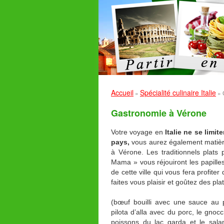
Accueil
Spécialité culinaire Italie
»
»
Gastronomie à Vérone
Votre voyage en
Italie ne se limit
pays,
vous aurez également matièr
à Vérone. Les traditionnels plats
Mama » vous réjouiront les papilles
de cette ville qui vous fera profiter
faites vous plaisir et goûtez des p
(bœuf bouilli avec une sauce au 
pilota d’alla avec du porc, le gno
poissons du lac garda et le sala