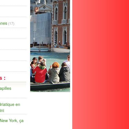
ennes
(17)
s :
apilles
riatique en
ini
 New York, ça