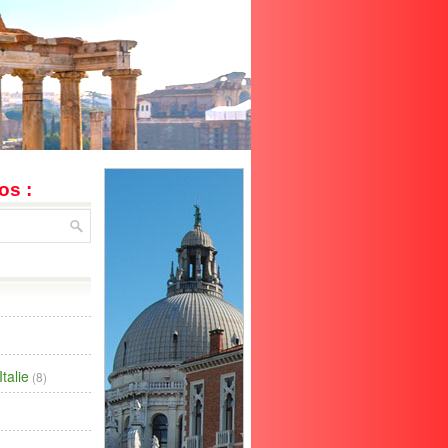
os :
talie
(8)