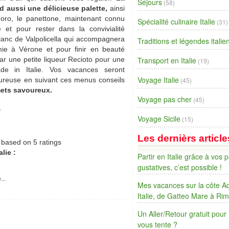
Séjours
(58)
 aussi une délicieuse palette,
ainsi
ro, le panettone, maintenant connu
Spécialité culinaire Italie
(31)
et pour rester dans la convivialité
blanc de Valpolicella qui accompagnera
Traditions et légendes itali
ie à Vérone et pour finir en beauté
par une petite liqueur Recioto pour une
Transport en Italie
(19)
ade in Italie. Vos vacances seront
Voyage Italie
ureuse en suivant ces menus conseils
(45)
mets savoureux.
Voyage pas cher
(45)
Voyage Sicile
(15)
Les dernièrs article
based on
5
ratings
lie :
Partir en Italie grâce à vos p
gustatives, c’est possible !
...
Mes vacances sur la côte Ad
Italie, de Gatteo Mare à Rim
Un Aller/Retour gratuit pour
vous tente ?