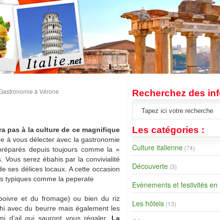
Gastronomie à Vérone
Recherchez des inf
Les catégories :
era pas à la culture de ce magnifique
e à vous délecter avec la gastronomie
Culture italienne
(74)
 préparés depuis toujours comme la «
. Vous serez ébahis par la convivialité
Découverte
(3)
 de ses délices locaux. A cette occasion
lats typiques comme la peperate
Evènements et festivités en I
poivre et du fromage) ou bien du riz
Les hôtels
(13)
cchi avec du beurre mais également les
mi d’ail qui sauront vous régaler.
La