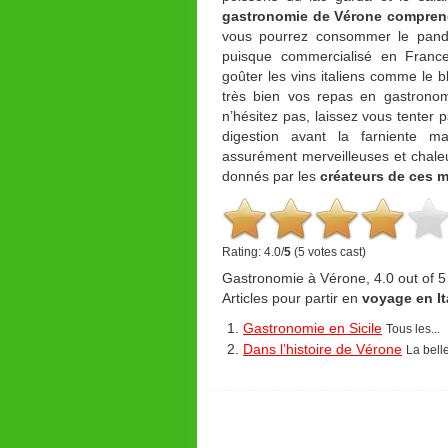
gastronomie de Vérone comprend
vous pourrez consommer le pando
puisque commercialisé en France 
goûter les vins italiens comme le 
très bien vos repas en gastronom
n’hésitez pas, laissez vous tenter 
digestion avant la farniente m
assurément merveilleuses et chale
donnés par les
créateurs de ces 
Rating: 4.0/
5
(5 votes cast)
Gastronomie à Vérone
,
4.0
out of
5
Articles pour partir en
voyage en Ita
Gastronomie en Sicile
Tous les...
Dans l’histoire de Vérone
La belle