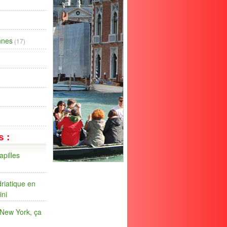
ennes
(17)
s :
apilles
riatique en
ini
 New York, ça