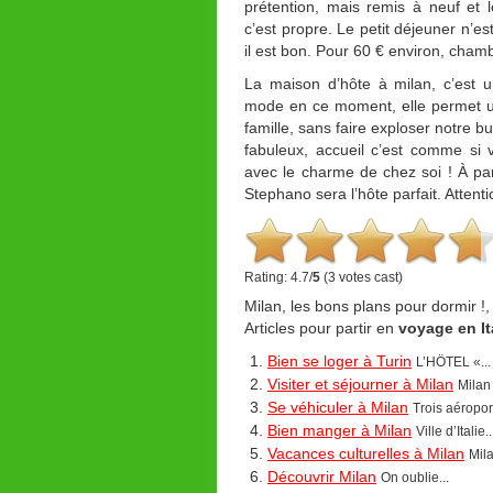
prétention, mais remis à neuf et l
c’est propre. Le petit déjeuner n’es
il est bon. Pour 60 € environ, chamb
La maison d’hôte à milan, c’est u
mode en ce moment, elle permet u
famille, sans faire exploser notre bu
fabuleux, accueil c’est comme si vo
avec le charme de chez soi ! À part
Stephano sera l’hôte parfait. Attenti
Rating: 4.7/
5
(3 votes cast)
Milan, les bons plans pour dormir !
Articles pour partir en
voyage en Ita
Bien se loger à Turin
L’HÖTEL «...
Visiter et séjourner à Milan
Milan 
Se véhiculer à Milan
Trois aéroport
Bien manger à Milan
Ville d’Italie..
Vacances culturelles à Milan
Mila
Découvrir Milan
On oublie...