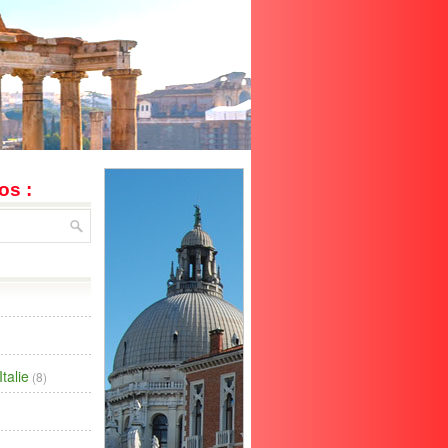
os :
talie
(8)