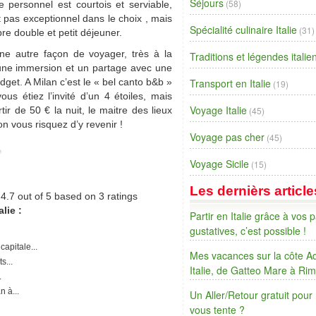
Séjours
(58)
e personnel est courtois et serviable,
t pas exceptionnel dans le choix , mais
Spécialité culinaire Italie
(31)
re double et petit déjeuner.
ne autre façon de voyager, très à la
Traditions et légendes itali
ne immersion et un partage avec une
dget. A Milan c’est le « bel canto b&b »
Transport en Italie
(19)
us étiez l’invité d’un 4 étoiles, mais
Voyage Italie
ir de 50 € la nuit, le maitre des lieux
(45)
on vous risquez d’y revenir !
Voyage pas cher
(45)
Voyage Sicile
(15)
Les dernièrs article
,
4.7
out of
5
based on
3
ratings
lie :
Partir en Italie grâce à vos p
gustatives, c’est possible !
capitale...
Mes vacances sur la côte Ad
s...
Italie, de Gatteo Mare à Rim
.
n à...
Un Aller/Retour gratuit pour
vous tente ?