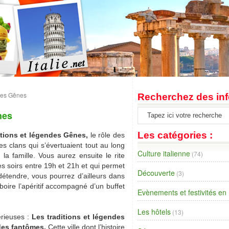
ndes Gênes
Recherchez des inf
nes
Les catégories :
ditions et légendes Gênes,
le rôle des
es clans qui s’évertuaient tout au long
Culture italienne
(74)
la famille. Vous aurez ensuite le rite
 les soirs entre 19h et 21h et qui permet
Découverte
(3)
étendre, vous pourrez d’ailleurs dans
boire l’apéritif accompagné d’un buffet
Evènements et festivités en I
Les hôtels
(13)
rieuses :
Les traditions et légendes
des fantômes.
Cette ville dont l’histoire