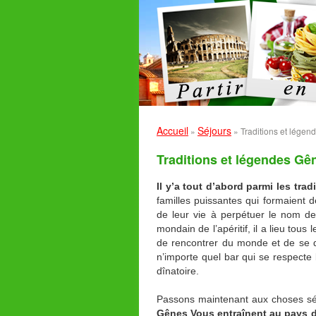
Accueil
Séjours
»
»
Traditions et lége
Traditions et légendes Gê
Il y’a tout d’abord parmi les tra
familles puissantes qui formaient d
de leur vie à perpétuer le nom de 
mondain de l’apéritif, il a lieu tous
de rencontrer du monde et de se d
n’importe quel bar qui se respecte 
dînatoire.
Passons maintenant aux choses sé
Gênes Vous entraînent au pays 