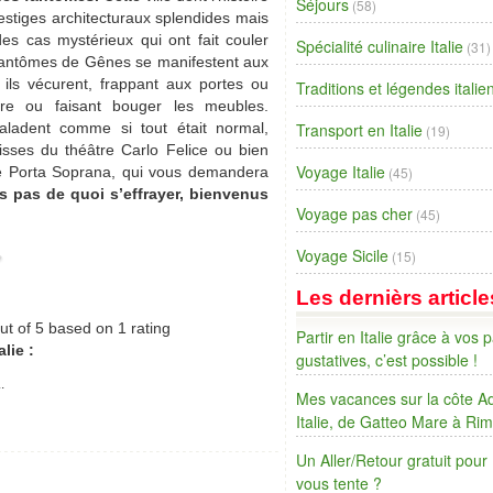
Séjours
(58)
estiges architecturaux splendides mais
es cas mystérieux qui ont fait couler
Spécialité culinaire Italie
(31)
fantômes de Gênes se manifestent aux
ils vécurent, frappant aux portes ou
Traditions et légendes itali
re ou faisant bouger les meubles.
aladent comme si tout était normal,
Transport en Italie
(19)
isses du théâtre Carlo Felice ou bien
Voyage Italie
e Porta Soprana, qui vous demandera
(45)
s pas de quoi s’effrayer, bienvenus
Voyage pas cher
(45)
Voyage Sicile
(15)
Les dernièrs article
ut of
5
based on
1
rating
Partir en Italie grâce à vos p
lie :
gustatives, c’est possible !
.
Mes vacances sur la côte Ad
Italie, de Gatteo Mare à Rim
Un Aller/Retour gratuit pour
vous tente ?