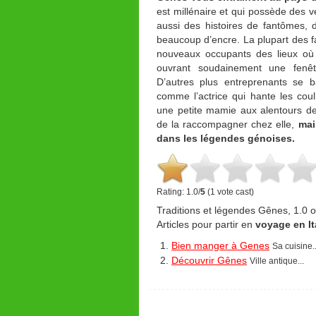
est millénaire et qui possède des v
aussi des histoires de fantômes, d
beaucoup d’encre. La plupart des 
nouveaux occupants des lieux où 
ouvrant soudainement une fenêt
D’autres plus entreprenants se b
comme l’actrice qui hante les coul
une petite mamie aux alentours d
de la raccompagner chez elle,
mai
dans les légendes génoises.
Rating: 1.0/
5
(1 vote cast)
Traditions et légendes Gênes
,
1.0
o
Articles pour partir en
voyage en Ita
Bien manger à Genes
Sa cuisine..
Découvrir Gênes
Ville antique...