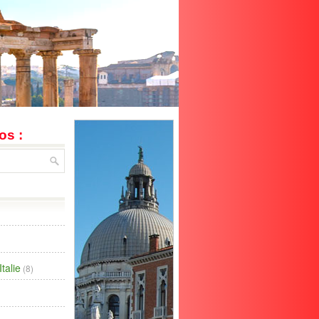
os :
talie
(8)