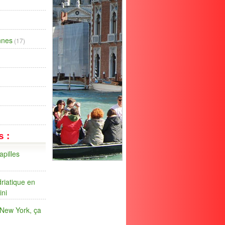
ennes
(17)
s :
apilles
riatique en
ini
 New York, ça