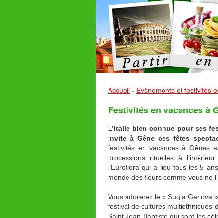
Accueil
Evènements et festivités en
»
Festivités en vacances à 
L’Italie bien connue pour ses fes
invite à Gêne ces fêtes specta
festivités en vacances à Gênes a
processions rituelles à l’intérie
l’Euroflora qui a lieu tous les 5 ans
monde des fleurs comme vous ne l’
Vous adorerez le « Suq a Genova » q
festival de cultures multiethniques 
Saint Jean Baptiste qui sont les c