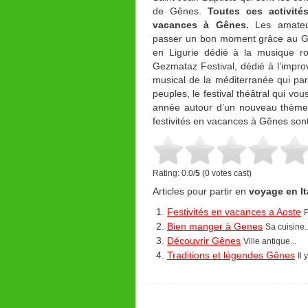
de Gênes.
Toutes ces activité
vacances à Gênes.
Les amateu
passer un bon moment grâce au Goa 
en Ligurie dédié à la musique r
Gezmataz Festival, dédié à l’improv
musical de la méditerranée qui par
peuples, le festival théâtral qui vo
année autour d’un nouveau thème
festivités en vacances à Gênes sont
Rating: 0.0/
5
(0 votes cast)
Articles pour partir en
voyage en Ita
Festivités en vacances a Aoste
P
Bien manger à Genes
Sa cuisine..
Découvrir Gênes
Ville antique...
Traditions et légendes Gênes
Il 