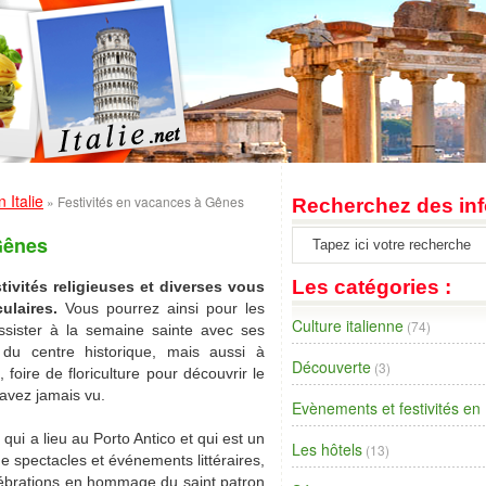
 Italie
»
Festivités en vacances à Gênes
Recherchez des inf
Gênes
Les catégories :
tivités religieuses et diverses vous
culaires.
Vous pourrez ainsi pour les
Culture italienne
(74)
ssister à la semaine sainte avec ses
ur du centre historique, mais aussi à
Découverte
(3)
, foire de floriculture pour découvrir le
avez jamais vu.
Evènements et festivités en I
ui a lieu au Porto Antico et qui est un
Les hôtels
(13)
de spectacles et événements littéraires,
élébrations en hommage du saint patron