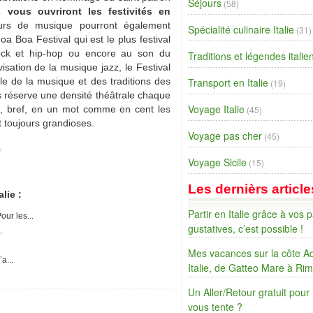
Séjours
(58)
s vous ouvriront les festivités en
rs de musique pourront également
Spécialité culinaire Italie
(31)
Boa Festival qui est le plus festival
ock et hip-hop ou encore au son du
Traditions et légendes itali
isation de la musique jazz, le Festival
le de la musique et des traditions des
Transport en Italie
(19)
us réserve une densité théâtrale chaque
Voyage Italie
, bref, en un mot comme en cent les
(45)
 toujours grandioses.
Voyage pas cher
(45)
Voyage Sicile
(15)
Les dernièrs article
lie :
Partir en Italie grâce à vos p
our les...
gustatives, c’est possible !
.
Mes vacances sur la côte Ad
y’a...
Italie, de Gatteo Mare à Rim
Un Aller/Retour gratuit pour
vous tente ?