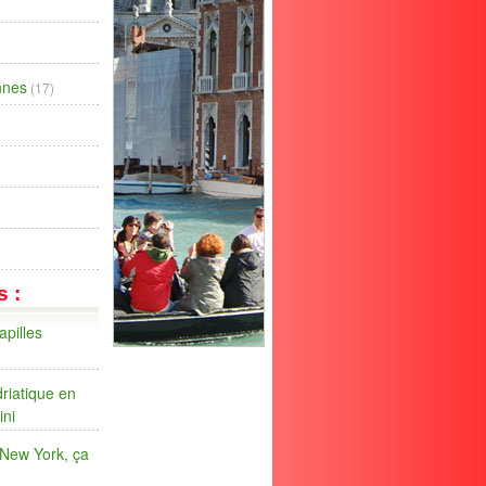
ennes
(17)
s :
apilles
riatique en
ini
 New York, ça