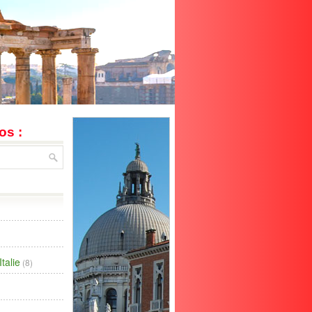
os :
talie
(8)