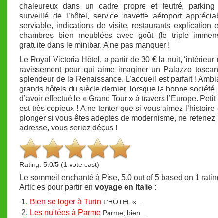
chaleureux dans un cadre propre et feutré, parking 
surveillé de l’hôtel, service navette aéroport apprécia
serviable, indications de visite, restaurants explication
chambres bien meublées avec goût (le triple immen
gratuite dans le minibar. A ne pas manquer !
Le Royal Victoria Hôtel, a partir de 30 € la nuit, ‘intérieur
ravissement pour qui aime imaginer un Palazzo toscan
splendeur de la Renaissance. L’accueil est parfait ! Amb
grands hôtels du siècle dernier, lorsque la bonne société 
d’avoir effectué le « Grand Tour » à travers l’Europe. Peti
est très copieux ! A ne tenter que si vous aimez l’histoire
plonger si vous êtes adeptes de modernisme, ne retenez 
adresse, vous seriez déçus !
Rating: 5.0/
5
(1 vote cast)
Le sommeil enchanté à Pise
,
5.0
out of
5
based on
1
ratin
Articles pour partir en
voyage en Italie :
Bien se loger à Turin
L’HÖTEL «...
Les nuitées à Parme
Parme, bien...