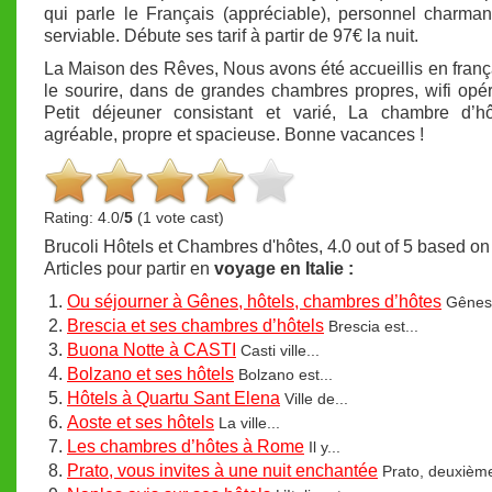
qui parle le Français (appréciable), personnel charmant
serviable. Débute ses tarif à partir de 97€ la nuit.
La Maison des Rêves, Nous avons été accueillis en franç
le sourire, dans de grandes chambres propres, wifi opér
Petit déjeuner consistant et varié, La chambre d’hôt
agréable, propre et spacieuse. Bonne vacances !
Rating: 4.0/
5
(1 vote cast)
Brucoli Hôtels et Chambres d'hôtes
,
4.0
out of
5
based o
Articles pour partir en
voyage en Italie :
Ou séjourner à Gênes, hôtels, chambres d’hôtes
Gênes,
Brescia et ses chambres d’hôtels
Brescia est...
Buona Notte à CASTI
Casti ville...
Bolzano et ses hôtels
Bolzano est...
Hôtels à Quartu Sant Elena
Ville de...
Aoste et ses hôtels
La ville...
Les chambres d’hôtes à Rome
Il y...
Prato, vous invites à une nuit enchantée
Prato, deuxième