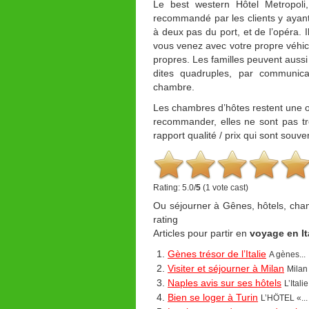
Le best western Hôtel Metropoli,
recommandé par les clients y ayant 
à deux pas du port, et de l’opéra. Il
vous venez avec votre propre véhic
propres. Les familles peuvent aussi
dites quadruples, par communica
chambre.
Les chambres d’hôtes restent une op
recommander, elles ne sont pas trè
rapport qualité / prix qui sont souve
Rating: 5.0/
5
(1 vote cast)
Ou séjourner à Gênes, hôtels, cha
rating
Articles pour partir en
voyage en Ita
Gènes trésor de l’Italie
A gènes...
Visiter et séjourner à Milan
Milan 
Naples avis sur ses hôtels
L’Italie,
Bien se loger à Turin
L’HÖTEL «...