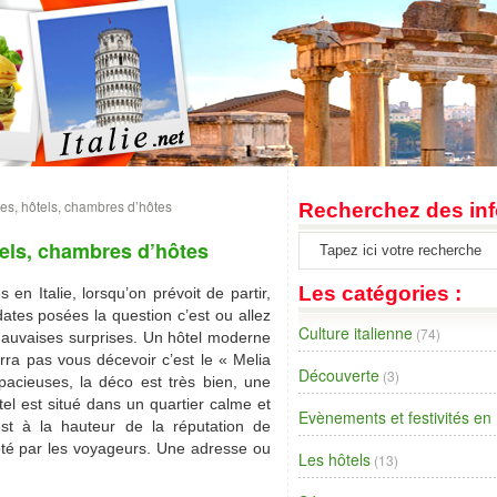
es, hôtels, chambres d’hôtes
Recherchez des inf
els, chambres d’hôtes
Les catégories :
en Italie, lorsqu’on prévoit de partir,
 dates posées la question c’est ou allez
Culture italienne
(74)
mauvaises surprises. Un hôtel moderne
ra pas vous décevoir c’est le « Melia
Découverte
(3)
cieuses, la déco est très bien, une
el est situé dans un quartier calme et
Evènements et festivités en I
est à la hauteur de la réputation de
 noté par les voyageurs. Une adresse ou
Les hôtels
(13)