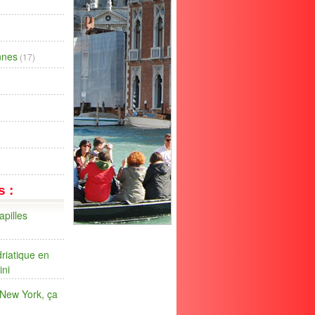
ennes
(17)
s :
apilles
riatique en
ini
 New York, ça