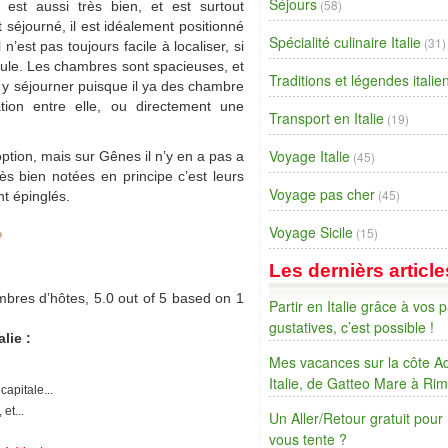
Séjours
(58)
 est aussi très bien, et est surtout
séjourné, il est idéalement positionné
Spécialité culinaire Italie
(31)
 n’est pas toujours facile à localiser, si
ule. Les chambres sont spacieuses, et
Traditions et légendes itali
 y séjourner puisque il ya des chambre
tion entre elle, ou directement une
Transport en Italie
(19)
Voyage Italie
tion, mais sur Gênes il n’y en a pas a
(45)
s bien notées en principe c’est leurs
Voyage pas cher
(45)
nt épinglés.
Voyage Sicile
(15)
Les dernièrs article
mbres d’hôtes
,
5.0
out of
5
based on
1
Partir en Italie grâce à vos p
gustatives, c’est possible !
lie :
Mes vacances sur la côte Ad
Italie, de Gatteo Mare à Rim
capitale...
 et...
Un Aller/Retour gratuit pour
vous tente ?