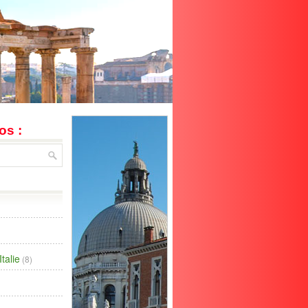
os :
talie
(8)