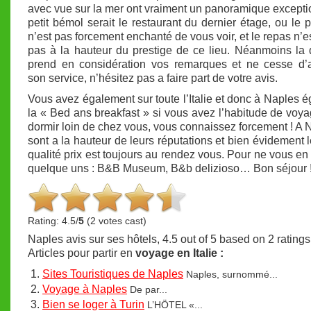
avec vue sur la mer ont vraiment un panoramique excepti
petit bémol serait le restaurant du dernier étage, ou le 
n’est pas forcement enchanté de vous voir, et le repas n’es
pas à la hauteur du prestige de ce lieu. Néanmoins la d
prend en considération vos remarques et ne cesse d’a
son service, n’hésitez pas a faire part de votre avis.
Vous avez également sur toute l’Italie et donc à Naples 
la « Bed ans breakfast » si vous avez l’habitude de voya
dormir loin de chez vous, vous connaissez forcement ! A N
sont a la hauteur de leurs réputations et bien évidement l
qualité prix est toujours au rendez vous. Pour ne vous en 
quelque uns : B&B Museum, B&b delizioso… Bon séjour 
Rating: 4.5/
5
(2 votes cast)
Naples avis sur ses hôtels
,
4.5
out of
5
based on
2
ratings
Articles pour partir en
voyage en Italie :
Sites Touristiques de Naples
Naples, surnommé...
Voyage à Naples
De par...
Bien se loger à Turin
L’HÖTEL «...