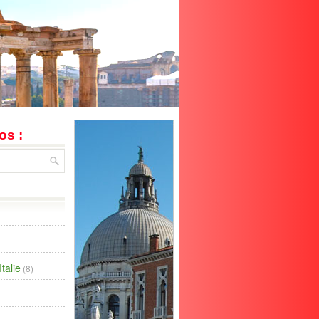
os :
talie
(8)