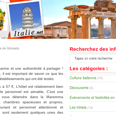
e de Grosseto
Recherchez des inf
Les catégories :
harme et une authenticité à partager !
x, il est important de savoir ce que les
Culture italienne
(74)
tablissements qui ont été testés.
s à 57 €, L’hôtel est relativement bien
Découverte
(3)
 le personnel est aimable, C’est une
é et vous détendre dans la Maremma
Evènements et festivités en I
r, chambres spacieuses et propres,
Les hôtels
ouriant et personnel attentionné et
(13)
» sont seulement quelques unes des