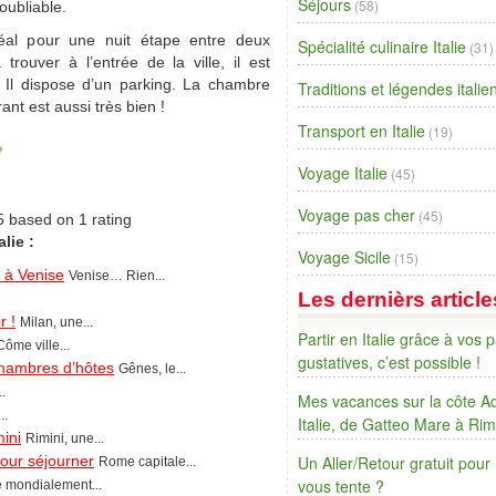
Séjours
(58)
noubliable.
idéal pour une nuit étape entre deux
Spécialité culinaire Italie
(31)
 trouver à l’entrée de la ville, il est
. Il dispose d’un parking. La chambre
Traditions et légendes itali
ant est aussi très bien !
Transport en Italie
(19)
Voyage Italie
(45)
Voyage pas cher
(45)
5
based on
1
rating
lie :
Voyage Sicile
(15)
 à Venise
Venise… Rien...
Les dernièrs article
r !
Milan, une...
Partir en Italie grâce à vos p
Côme ville...
gustatives, c’est possible !
chambres d’hôtes
Gênes, le...
.
Mes vacances sur la côte Ad
..
Italie, de Gatteo Mare à Rim
ini
Rimini, une...
our séjourner
Un Aller/Retour gratuit pour
Rome capitale...
vous tente ?
e mondialement...