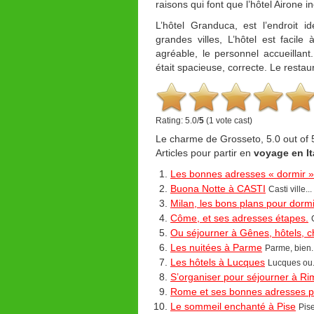
raisons qui font que l’hôtel Airone i
L’hôtel Granduca, est l’endroit 
grandes villes, L’hôtel est facile à
agréable, le personnel accueillant
était spacieuse, correcte. Le restaur
Rating: 5.0/
5
(1 vote cast)
Le charme de Grosseto
,
5.0
out of
Articles pour partir en
voyage en Ita
Les bonnes adresses « dormir »
Buona Notte à CASTI
Casti ville...
Milan, les bons plans pour dormi
Côme, et ses adresses étapes.
Ou séjourner à Gênes, hôtels, 
Les nuitées à Parme
Parme, bien..
Les hôtels à Lucques
Lucques ou.
S’organiser pour séjourner à Rim
Rome et ses bonnes adresses p
Le sommeil enchanté à Pise
Pis