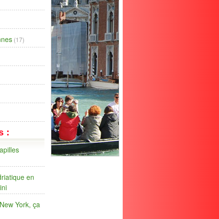
ennes
(17)
s :
apilles
riatique en
ini
 New York, ça